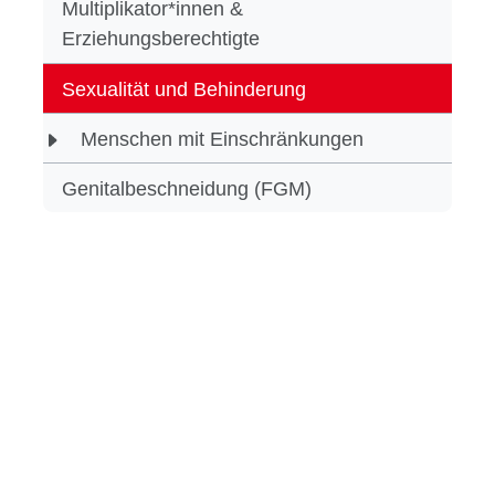
Multiplikator*innen &
Erziehungsberechtigte
Sexualität und Behinderung
Menschen mit Einschränkungen
Genitalbeschneidung (FGM)
Sexualität und
Behinderung
Jeder Mensch ein Recht auf Sexualität.
Jeder hat das Recht auf Information und
Beratung in Fragen der Sexualität.
Doch Sexualität, Liebe und Partnerschaft,