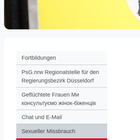
Aus
Fortbildungen
auc
PsG.nrw Regionalstelle für den
Regierungsbezirk Düsseldorf
Geflüchtete Frauen Ми
Das AWO B
консультуємо жінок-біженців
Echt Klas
Chat und E-Mail
Dies ist 
sexuelle
Sexueller Missbrauch
Die Mitar