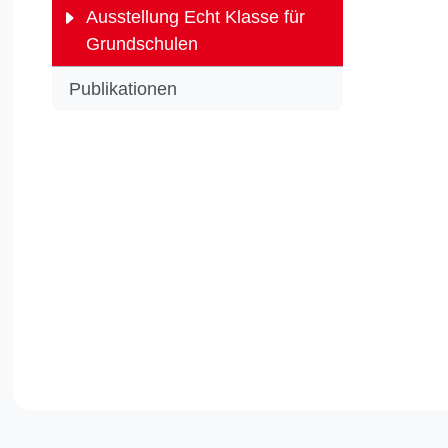
Ausstellung Echt Klasse für
durch. Int
Grundschulen
0201 / 47
Publikationen
Finanzier
Stiftung.
In den So
im AWO B
stehen.
Multiplik
Terminve
Tel: 02 0