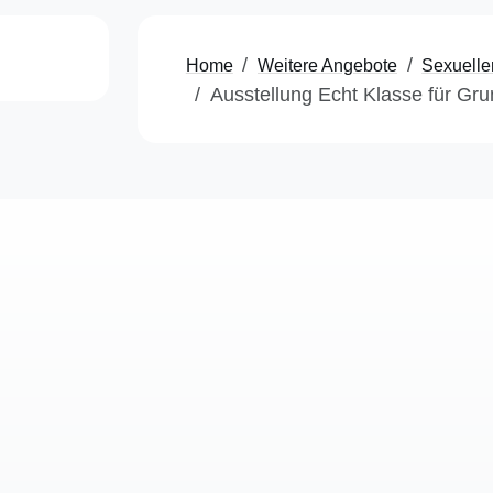
Home
Weitere Angebote
Sexuelle
Ausstellung Echt Klasse für Gr
AWO Beratungsstelle
te
im Uni-Klinikum
S
Universitäts-Frauenklinik Essen
I
2. Ebene Zimmer 253/254
D
Hufelandstraße 55 · 45147 Essen
D
Telefon 02 01 / 7221608 · Fax 02 01 / 7221600
C
E-Mail:
awo-beratung@uk-essen.de
F
Anfahrt zum Uni-Klinikum