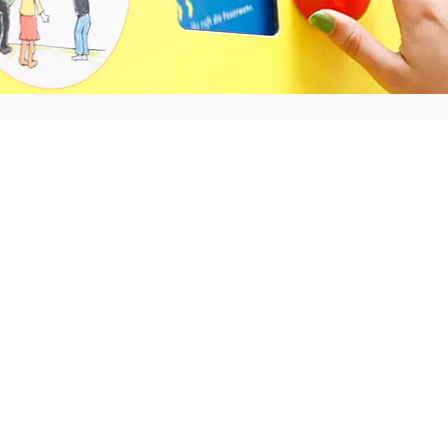
stellung Echt Klasse 
h in Essen
eratungszentrum begleitet die Ausstellung
se an Essener Grundschulen.
(c) Pe
eine interaktive und Kinder stärkende Ausstellung für 3.
m Missbrauch
.
beiter*innen des Beratungszentrums führen die Fortbildu