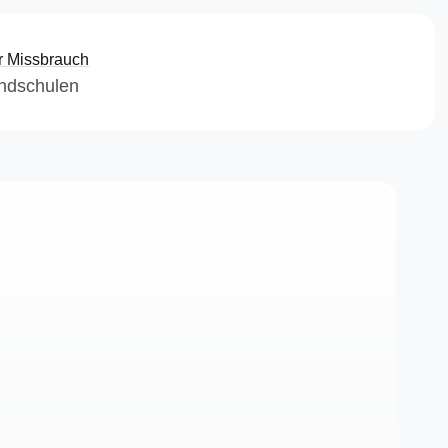
r Missbrauch
undschulen
itemap
mpressum
atenschutz
atenschutz Videoserver
ookie Einstellungen
olgen Sie uns!