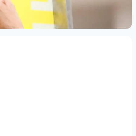
für Grundschulen
tze
 und 4. Grundschulklassen zur Prävention von
ngen für die Lehrerkollegien und die Elternabende