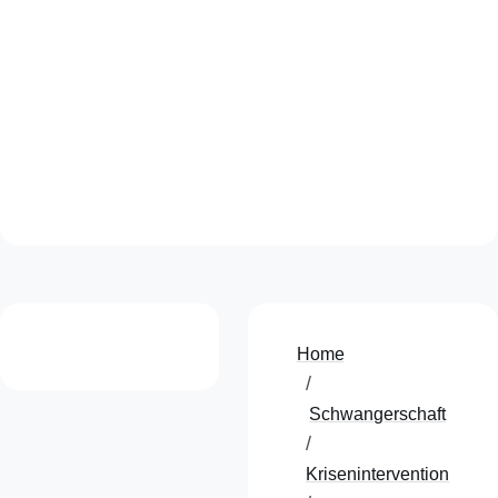
Wenn es für Sie dringende Gründe gibt, das
zu verhindern, können Sie sich 15 Jahre
nach der Geburt an uns oder eine andere
Beratungsstelle wenden.
Home
Schwangerschaft
Krisenintervention