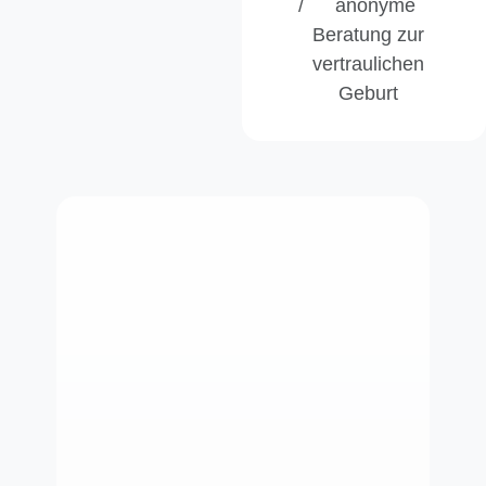
anonyme
Beratung zur
vertraulichen
Geburt
AWO Beratungszentrum
für Familienplanung,
Schwangerschaftskonflikte und
Fragen der Sexualität
Lore-Agnes-Haus
Lützowstraße 32 · 45141 Essen
Telefon 02 01 / 31 05-3 · Fax 02 01 /
31 05-110