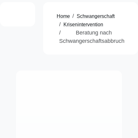
Home
Schwangerschaft
Krisenintervention
Beratung nach
Schwangerschaftsabbruch
AWO Beratungszentrum
für Familienplanung,
Schwangerschaftskonflikte und
Fragen der Sexualität
Lore-Agnes-Haus
Lützowstraße 32 · 45141 Essen