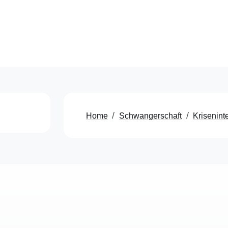
Dr. me
Periha
E-Mail
Home
Schwangerschaft
Krisenint
AWO Beratungsstelle
te
im Uni-Klinikum
S
Universitäts-Frauenklinik Essen
I