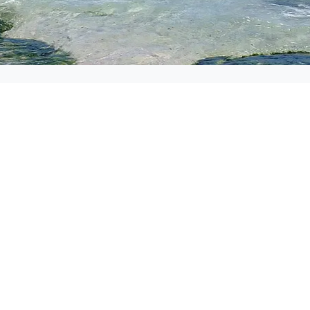
atung nach einer Totg
Ihr Kind tot zur Welt gebracht.
me, Sehnsüchte und Wünsche über ein langes Leben gem
erwirklichen.
eburt bedeutet für jede Frau den Verlust ihres (ungebor
t.
 frühen Fehlgeburt hat sich die schwangere Frau meist no
schaft verbunden wie zu einem späteren Zeitpunkt der