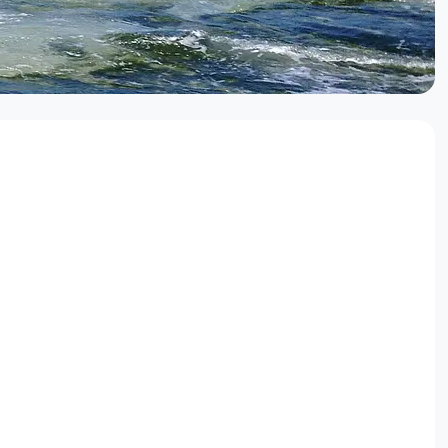
eburt
einsam mit Ihrem Kind sind endgültig nicht
enen) Kindes im Gegensatz zu einer frühen
ch nicht so eng emotional mit ihrer
 Schwangerschaft.