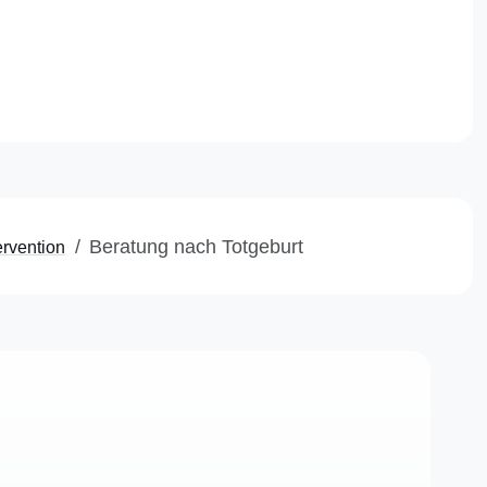
d. Nadia Heming (Ärztin)
n Sürücü-Gebhart (Dipl.-Psych.)
:
awo-beratung@uk-essen.de
Beratung nach Totgeburt
ervention
itemap
mpressum