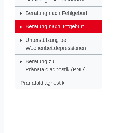
Beratung nach Fehlgeburt
Das eigen
Beratung nach Totgeburt
Unterstützung bei
Verstorbe
Wochenbettdepressionen
Häufig wi
Beratung zu
Manchmal 
Pränataldiagnostik (PND)
Freundesk
Pränataldiagnostik
Die belas
ausgeglic
Jede Frau
umzugehe
Wir biete