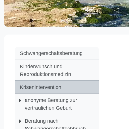
Ber
Schwangerschaftsberatung
Kinderwunsch und
Sie haben 
Reproduktionsmedizin
Ihre Träu
Krisenintervention
mehr zu v
anonyme Beratung zur
Eine Totg
vertraulichen Geburt
Fehlgebur
Bei einer
Beratung nach
Schwanger
Schwangerschaftsabbruch